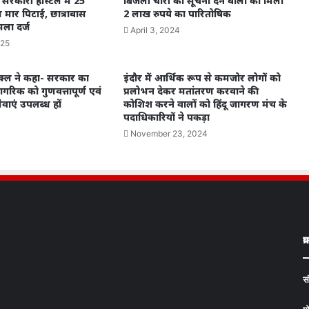
ं सरकारी हॉस्टल में 25
बिजली चोरी की सूचना देने वालों को मिला
 मार पिटाई, छात्रावास
2 लाख रुपये का पारितोषिक
ामला दर्ज
April 3, 2024
025
शुक्ल ने कहा- सरकार का
इंदौर में आर्थिक रूप से कमजोर लोगों को
नागरिक को गुणवत्तापूर्ण एवं
प्रलोभन देकर मतांतरण करवाने की
ेवाएं उपलब्ध हों
कोशिश करने वालों को हिंदू जागरण मंच के
पदाधिकारियों ने पकड़ा
November 23, 2024
प
स