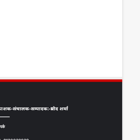
्रकाशक-संचालक-सम्पादक:-प्रमोद शर्मा
ंपर्क