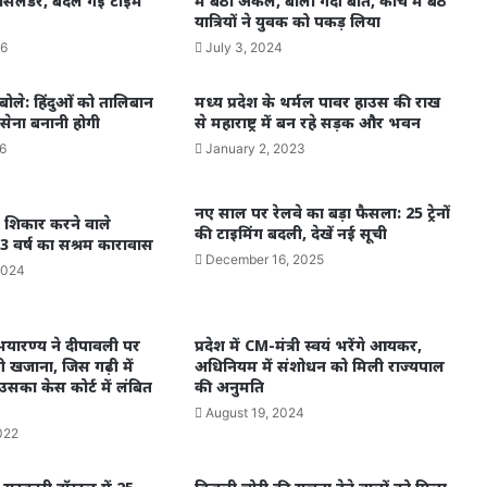
 सिलेंडर, बदल गई टाइम
में बैठा अंकल, बोला गंदी बात, कोच में बैठे
यात्रियों ने युवक को पकड़ लिया
26
July 3, 2024
बोले: हिंदुओं को तालिबान
मध्य प्रदेश के थर्मल पावर हाउस की राख
सेना बनानी होगी
से महाराष्ट्र में बन रहे सड़क और भवन
6
January 2, 2023
नए साल पर रेलवे का बड़ा फैसला: 25 ट्रेनों
का शिकार करने वाले
की टाइमिंग बदली, देखें नई सूची
3 वर्ष का सश्रम कारावास
December 16, 2025
2024
यारण्य ने दीपावली पर
प्रदेश में CM-मंत्री स्वयं भरेंगे आयकर,
खजाना, जिस गढ़ी में
अधिनियम में संशोधन को मिली राज्यपाल
उसका केस कोर्ट में लंबित
की अनुमति
August 19, 2024
022