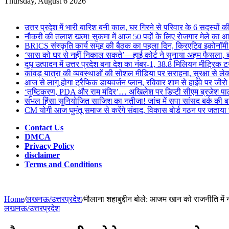
for
Thursday, August 6 2026
Breaking News
उत्तर प्रदेश में भारी बारिश बनी काल, घर गिरने से परिवार के 6 सदस्यों क
नौकरी की तलाश खत्म! सुकमा में आज 50 पदों के लिए रोजगार मेले का
BRICS संस्कृति कार्य समूह की बैठक का पहला दिन, क्रिएटिव इकोनॉम
‘सास को घर से नहीं निकाल सकते’—हाई कोर्ट ने सुनाया अहम फैसला, बहू क
दूध उत्पादन में उत्तर प्रदेश बना देश का नंबर-1, 38.8 मिलियन मीट्रिक
कांवड़ यात्रा की व्यवस्थाओं की सोशल मीडिया पर सराहना, सुरक्षा से 
आज से लागू होगा ट्रैफिक डायवर्जन प्लान, रविवार शाम से हाईवे पर जीरो
‘तुष्टिकरण, PDA और राम मंदिर’… अखिलेश पर डिप्टी सीएम ब्रजेश पा
संभल हिंसा सुनियोजित साजिश का नतीजा! जांच में सपा सांसद बर्क की बड
CM योगी आज घुमंतू समाज से करेंगे संवाद, विकास बोर्ड गठन पर जताय
Contact Us
DMCA
Privacy Policy
disclaimer
Terms and Conditions
Home
/
लखनऊ/उत्तरप्रदेश
/
मौलाना शहाबुद्दीन बोले: आजम खान को राजनीति मे
लखनऊ/उत्तरप्रदेश