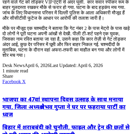
रहने वाले गेट को तोड़कर VIP एंट्री से अंदर घुसी. कार सवार स्पीकर रूम के
बाहर गुलदस्ता रखकर मौके से फरार हो गया. घटना के बाद हड़कंप मच गया.
जांच के लिए विधानसभा परिसर में दिल्ली पुलिस के आला अधिकारी मौजूद हैं
और सीसीटीवी फुटेज के आधार पर आरोपी की तलाश जारी है।
मौके पर मौजूद एक चश्मदीद ने बताया कि गेट नंबर 2 के पास मेट्रो के पास खड़े
दो लोगों ने पूरी घटना अपनी आंखों से देखी. पीली टी-शर्ट पहने एक युवक,
जिसका नाम रवित बताया जा रहा है, उसने कहा कि कार तेज़ी से गेट तोड़कर
अंदर आई, कुछ देर परिसर में घूमी और फिर बाहर निकल गई. चश्मदीदों के
मुताबिक, घटना के दौरान वहां अफरा-तफरी का माहौल बन गया और लोगों में
शोर मच गया।
Desk News
April 6, 2026
Last Updated: April 6, 2026
1 minute read
Share
LinkedIn
WhatsApp
Share
Print
Facebook
X
via
Email
भाजपा का 47वां स्थापना दिवस उत्साह के साथ मनाया
गया, जिला अध्यक्ष वैभव गुप्ता ने घर पर फहराया पार्टी का
ध्वज
बिहार में शराबबंदी को चुनौती, फाइल और ट्रेन की छतों से