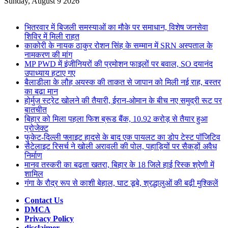
for
Sunday, August 9 2026
Breaking News
भितरवार में बिजली समस्याओं का मौके पर समाधान, विशेष जनसेवा
शिविर में मिली राहत
काकोरी के नायक ठाकुर रोशन सिंह के सम्मान में SRN अस्पताल के
नामकरण की मांग
MP PWD में इंजीनियरों की प्रमोशन फाइलों पर बवाल, SO दयानंद
उपाध्याय हटाए गए
बैलाडीला के लौह अयस्क की ताकत से जापान को मिली नई राह, बस्तर
का बढ़ा मान
होर्मुज स्ट्रेट खोलने की तैयारी, ईरान-ओमान के बीच नए समुद्री रूट पर
बातचीत
बिहार को मिला पहला फिश ब्रूड बैंक, 10.92 करोड़ से तैयार हुआ
प्रोजेक्ट
फुकेट-दिल्ली फ्लाइट हादसे के बाद एक पायलट का डोप टेस्ट पॉजिटिव
सैटेलाइट रिसर्च ने खोली अरावली की पोल, पहाड़ियों पर सैकड़ों अवैध
निर्माण
मानव तस्करी का बढ़ता खतरा, बिहार के 18 जिले हाई रिस्क श्रेणी में
शामिल
गंगा के रौद्र रूप से काशी बेहाल, घाट डूबे, श्रद्धालुओं की बढ़ी मुश्किलें
Contact Us
DMCA
Privacy Policy
disclaimer