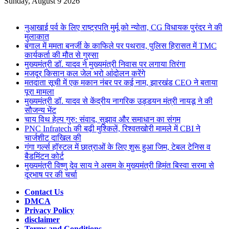
for
Sunday, August 9 2026
Breaking News
नुआखाई पर्व के लिए राष्ट्रपति मुर्मू को न्योता, CG विधायक पुरंदर ने की
मुलाकात
बंगाल में ममता बनर्जी के काफिले पर पथराव, पुलिस हिरासत में TMC
कार्यकर्ता की मौत से गुस्सा
मुख्यमंत्री डॉ. यादव ने मुख्यमंत्री निवास पर लगाया तिरंगा
मजदूर किसान कल जेल भरो आंदोलन करेंगे
मतदाता सूची में एक मकान नंबर पर कई नाम, झारखंड CEO ने बताया
पूरा मामला
मुख्यमंत्री डॉ. यादव से केंद्रीय नागरिक उड्डयन मंत्री नायडू ने की
सौजन्य भेंट
चाय विथ हेल्प गुरु: संवाद, सुझाव और समाधान का संगम
PNC Infratech की बढ़ी मुश्किलें, रिश्वतखोरी मामले में CBI ने
चार्जशीट दाखिल की
गंगा गर्ल्स हॉस्टल में छात्राओं के लिए शुरू हुआ जिम, टेबल टेनिस व
बैडमिंटन कोर्ट
मुख्यमंत्री विष्णु देव साय ने असम के मुख्यमंत्री हिमंत बिस्वा सरमा से
दूरभाष पर की चर्चा
Contact Us
DMCA
Privacy Policy
disclaimer
Terms and Conditions