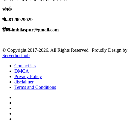
संपर्क
मो.-8120029029
ईमेल-imbilaspur@gmail.com
© Copyright 2017-2026, All Rights Reserved | Proudly Design by
Serverhosthub
Contact Us
DMCA
Privacy Policy
disclaimer
Terms and Conditions
Facebook
X
YouTube
Instagram
sarkariexam
Facebook
X
WhatsApp
Telegram
Back