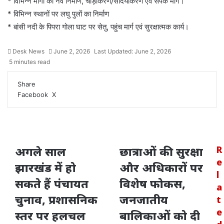
* विभिन्न मार्गों का नव निर्माण, चौड़ीकरण/सौंदर्यीकरण एवं संपर्क मार्ग।
* विभिन्न स्थानों पर लघु पुलों का निर्माण
* बांसी नदी के पिपरा गोला घाट पर सेतु, पहुंच मार्ग एवं सुरक्षात्मक कार्य।
Desk News
June 2, 2026
Last Updated: June 2, 2026
5 minutes read
Share
LinkedIn
WhatsApp
Share
Print
Facebook
X
via
Email
अगले साल
छात्राओं की सुरक्षा
R
e
झारखंड में हो
और अधिकारों पर
l
सकते हैं पंचायत
विशेष फोकस,
a
चुनाव, प्रशासनिक
जनजातीय
t
e
स्तर पर हलचल
बालिकाओं को दी