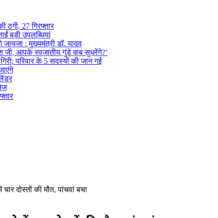
 की ठगी, 27 गिरफ्तार
ईं बड़ी उपलब्धियां
 जायजा : मुख्यमंत्री डॉ. यादव
ी, आपके स्वजातीय गुंडे कब सुधरेंगे?’
ें गिरी; परिवार के 5 सदस्यों की जान गई
ाएंगे
लेंडर
तेज
फ्तार
 चार दोस्तों की मौत, पांचवां बचा