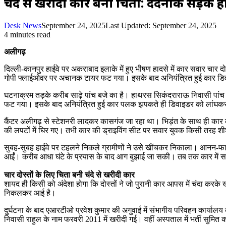
चंदे से खरीदी कार बनी चिता: दर्दनाक सड़क हाद
Desk News
September 24, 2025
Last Updated: September 24, 2025
4 minutes read
अलीगढ़
दिल्ली-कानपुर हाईवे पर अकराबाद इलाके में हुए भीषण हादसे में कार सवार चा
गोपी फ्लाईओवर पर अचानक टायर फट गया। इसके बाद अनियंत्रित हुई कार डिवाइड
घटनाक्रम तड़के करीब साढ़े पांच बजे का है। हाथरस सिकंदराराऊ निवासी पां
फट गया। इसके बाद अनियंत्रित हुई कार पलक झपकते ही डिवाइडर को लांघकर विपर
कैंटर अलीगढ़ से स्टेशनरी लादकर कासगंज जा रहा था। भिड़ंत के साथ ही कार की
की लपटों में घिर गए। तभी कार की ड्राइविंग सीट पर सवार युवक किसी तरह श
सुबह-सुबह हाईवे पर टहलने निकले ग्रामीणों ने उसे खींचकर निकाला। आनन-फ
आईं। करीब आधा घंटे के प्रयास के बाद आग बुझाई जा सकी। तब तक कार में स
चार दोस्तों के लिए चिता बनी चंदे से खरीदी कार
शायद ही किसी को अंदेशा होगा कि दोस्तों ने जो पुरानी कार आपस में चंदा करके
निकलकर आई है।
दुर्घटना के बाद एआरटीओ प्रवेश कुमार की अगुवाई में संभागीय परिवहन कार्यालय
निवासी राहुल के नाम फरवरी 2011 में खरीदी गई। वहीं अस्पताल में भर्ती स